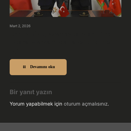
Mart 2, 2026
Çorum GİAD, Azerbaycan’daki Türk
Ticaret Merkezi’nde Temsilcilik Ofisini
Açtı
Devamını oku
Bir yanıt yazın
Yorum yapabilmek için
oturum açmalısınız
.