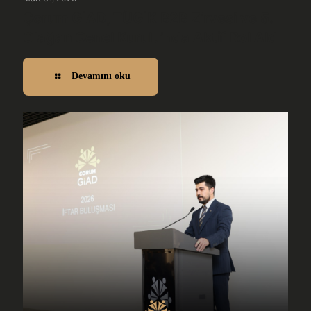
Çorum GİAD, TÜGİK B2B Zirvesi ve 5.
Olağan Genel Kurulu’nda Aktif Rol Aldı
Devamını oku